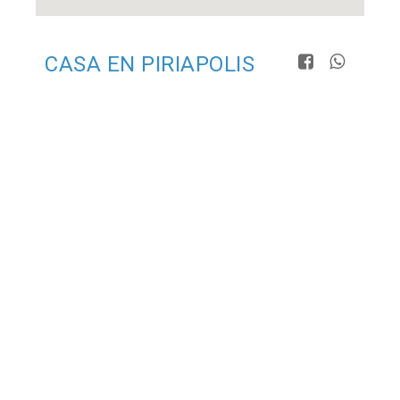
CASA EN PIRIAPOLIS
(LOS ANGELES)
Código 705
Venta: U$S 260.000
WHATSAPP: 099 685 760 - 095
CONSULTAR
515 715 - 095 515 719
3
2
Chalet frente al mar sobre la Rambla de Piriápolis
ubicada en el barrio Los Angeles. Cuenta con tres
dormitorios, dos baños, living -comedor con estufa