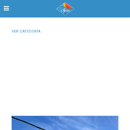
VER CATEGORÍA
Inicio
Buscar
Nosotros
Contactanos
Select Language
▼