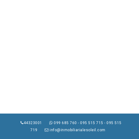
44323001
099 685 760 - 095 515 715 - 095 515
719
info@inmobiliarialesoleil.com