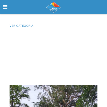
VER CATEGORÍA
Inicio
Buscar
Nosotros
Contactanos
Select Language
▼