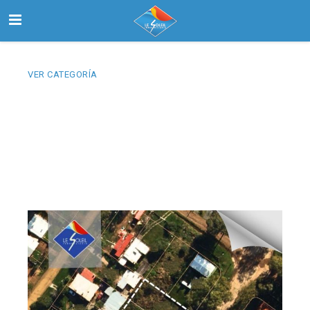
VER CATEGORÍA
Inicio
Buscar
Nosotros
Contactanos
Select Language
▼