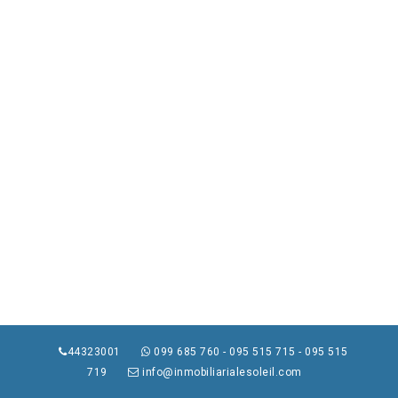
44323001
099 685 760 - 095 515 715 - 095 515
719
info@inmobiliarialesoleil.com